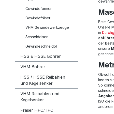
gewährlei
Gewindeformer
Mas
Gewindefräser
Beim Gew
Unsere 
VHM Gewindewerkzeuge
in
Durchg
Schneideisen
abführe
der Best
Gewindeschneidöl
unsere
M
geschnit
HSS & HSSE Bohrer
Metr
VHM Bohrer
Obwohl d
HSS / HSSE Reibahlen
lassen si
und Kegelsenker
So könne
schneide
VHM Reibahlen und
Angabe
Kegelsenker
ISO die k
anderem 
Fräser HPC/TPC