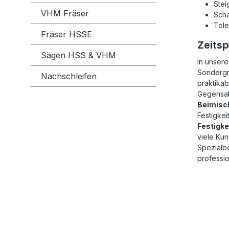
Ste
VHM Fräser
Scha
Tole
Fräser HSSE
Zeits
Sägen HSS & VHM
In unser
Sondergr
Nachschleifen
praktika
Gegensat
Beimisc
Festigkei
Festigke
viele Kun
Spezialb
professi