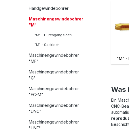
Handgewindebohrer
Maschinengewindebohrer
"M"
"M" - Durchgangsloch
"M" - Sackloch
Maschinengewindebohrer
"M" -
"MF"
Maschinengewindebohrer
"G"
Was 
Maschinengewindebohrer
"EG-M"
Ein Masc
Maschinengewindebohrer
CNC-Bear
"UNC"
automatis
reproduz
Maschinengewindebohrer
Beschich
"UNF"