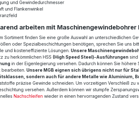
igung und Gewindedurchmesser
ft und Flankenwinkel
ranzfeld
parend arbeiten mit Maschinengewindebohrer
em Sortiment finden Sie eine große Auswahl an unterschiedlichen G
ößen oder Spezialbeschichtungen benötigen, sprechen Sie uns bitte
ble und kosteneffiziente Lösungen.
Unsere Maschinengewindebohr
z zu herkömmlichen HSS
(High Speed Steel)-Ausführungen
sind
hung
in der Eigenlegierung versehen. Dadurch können Sie höhere S
t bearbeiten.
Unsere MGB eignen sich übrigens nicht nur für Sta
itsklassen, sondern auch für andere Metalle wie Aluminium, 
ststoffe präzise Gewinde schneiden. Um vorzeitigen Verschleiß zu 
eschichtung versehen. Außerdem können wir stumpfe Zerspanungswe
onelles
Nachschleifen
wieder in einen hervorragenden Zustand vers