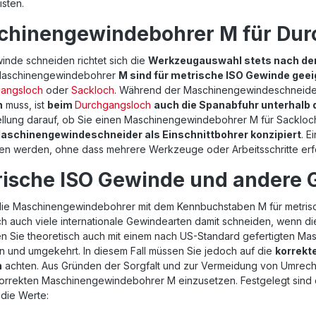
sten.
chinengewindebohrer M für Dur
inde schneiden richtet sich die
Werkzeugauswahl stets nach den
Maschinengewindebohrer
M sind für metrische ISO Gewinde geei
angsloch
oder
Sackloch
. Während der Maschinengewindeschneide
n
muss, ist
beim
Durchgangsloch
auch die Spanabfuhr unterhalb 
ellung darauf, ob Sie einen Maschinengewindebohrer M für Sackloch
aschinengewindeschneider als Einschnittbohrer konzipiert
. E
ten werden, ohne dass mehrere Werkzeuge oder Arbeitsschritte erfo
ische ISO Gewinde und andere
ie Maschinengewindebohrer mit dem Kennbuchstaben M für metris
ch auch viele internationale Gewindearten damit schneiden, wenn d
n Sie theoretisch auch mit einem nach US-Standard gefertigten M
n und umgekehrt. In diesem Fall müssen Sie jedoch auf die
korrekt
n
achten. Aus Gründen der Sorgfalt und zur Vermeidung von Umrech
orrekten Maschinengewindebohrer M einzusetzen. Festgelegt sind di
die Werte: