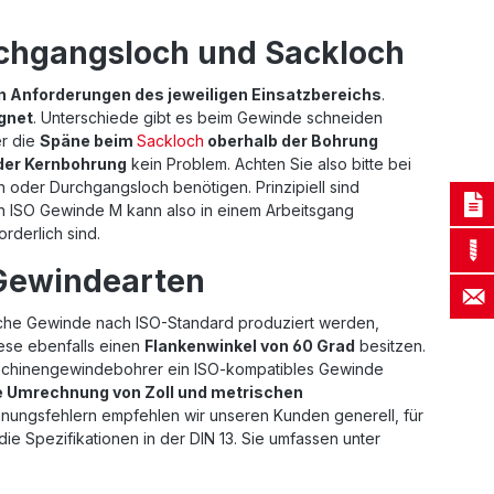
chgangsloch und Sackloch
 Anforderungen des jeweiligen Einsatzbereichs
.
gnet
. Unterschiede gibt es beim Gewinde schneiden
r die
Späne beim
Sackloch
oberhalb der Bohrung
der Kernbohrung
kein Problem. Achten Sie also bitte bei
 oder Durchgangsloch benötigen. Prinzipiell sind
in ISO Gewinde M kann also in einem Arbeitsgang
rderlich sind.
 Gewindearten
che Gewinde nach ISO-Standard produziert werden,
iese ebenfalls einen
Flankenwinkel von 60 Grad
besitzen.
aschinengewindebohrer ein ISO-kompatibles Gewinde
e Umrechnung von Zoll und metrischen
nungsfehlern empfehlen wir unseren Kunden generell, für
e Spezifikationen in der DIN 13. Sie umfassen unter