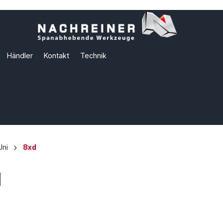
Händler
Kontakt
Technik
Uni
8xd
d