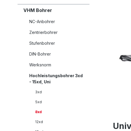
VHM Bohrer
NC-Anbohrer
Zentrierbohrer
Stufenbohrer
DIN-Bohrer
Werksnorm
Hochleistungsbohrer 3xd
- 15xd, Uni
3xd
5xd
8xd
12xd
Univ