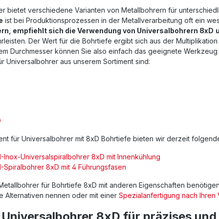
r bietet verschiedene Varianten von Metallbohrern für unterschiedl
e
ist bei Produktionsprozessen in der Metallverarbeitung oft ein wes
ern, empfiehlt sich die Verwendung von Universalbohrern 8xD
leisten. Der Wert für die Bohrtiefe ergibt sich aus der Multiplikati
hem Durchmesser können Sie also einfach das geeignete Werkzeug f
r Universalbohrer aus unserem Sortiment sind:
D
D
ent für Universalbohrer mit 8xD Bohrtiefe bieten wir derzeit folgen
Inox-Universalspiralbohrer 8xD mit Innenkühlung
Spiralbohrer 8xD mit 4 Führungsfasen
 Metallbohrer für Bohrtiefe 8xD mit anderen Eigenschaften benötigen
e Alternativen nennen oder mit einer
Spezialanfertigung nach Ihren
niversalbohrer 8xD für präzises und s