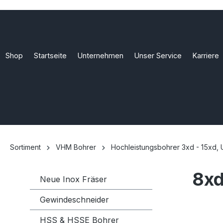
Shop
Startseite
Unternehmen
Unser Service
Karriere
Sortiment
VHM Bohrer
Hochleistungsbohrer 3xd - 15xd, 
8x
Neue Inox Fräser
Gewindeschneider
HSS & HSSE Bohrer