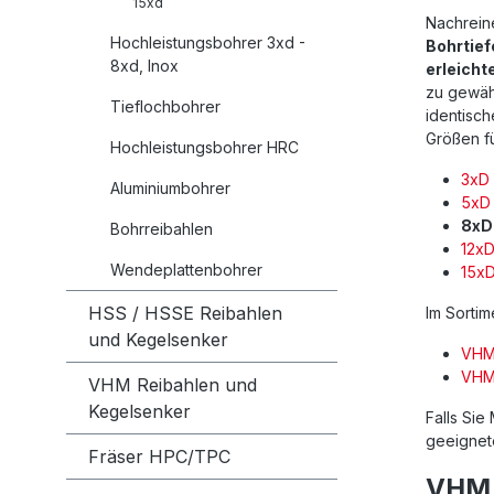
15xd
Nachreine
Hochleistungsbohrer 3xd -
Bohrtief
8xd, Inox
erleicht
zu gewähr
Tieflochbohrer
identisc
Größen fü
Hochleistungsbohrer HRC
3xD
Aluminiumbohrer
5xD
8xD
Bohrreibahlen
12x
Wendeplattenbohrer
15x
HSS / HSSE Reibahlen
Im Sortim
und Kegelsenker
VHM-
VHM-
VHM Reibahlen und
Kegelsenker
Falls Sie
geeignet
Fräser HPC/TPC
VHM U