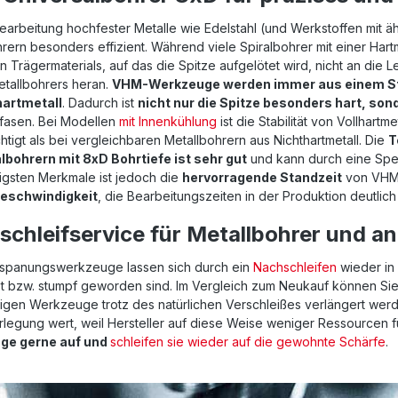
earbeitung hochfester Metalle wie Edelstahl (und Werkstoffen mit ähnl
rern besonders effizient. Während viele Spiralbohrer mit einer Har
 Trägermaterials, auf das die Spitze aufgelötet wird, nicht an die 
etallbohrers heran.
VHM-Werkzeuge werden immer aus einem Stü
hartmetall
. Dadurch ist
nicht nur die Spitze besonders hart, so
fasen. Bei Modellen
mit Innenkühlung
ist die Stabilität von Vollhart
htigt als bei vergleichbaren Metallbohrern aus Nichthartmetall. Die
T
lbohrern mit 8xD Bohrtiefe ist sehr gut
und kann durch eine Spez
igsten Merkmale ist jedoch die
hervorragende Standzeit
von VHM-
geschwindigkeit
, die Bearbeitungszeiten in der Produktion deutlic
schleifservice für Metallbohrer und 
rspanungswerkzeuge lassen sich durch ein
Nachschleifen
wieder in
t bzw. stumpf geworden sind. Im Vergleich zum Neukauf können Sie 
gen Werkzeuge trotz des natürlichen Verschleißes verlängert werde
rlegung wert, weil Hersteller auf diese Weise weniger Ressource
ge gerne auf und
schleifen sie wieder auf die gewohnte Schärfe
.