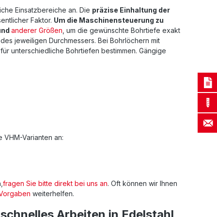
iche Einsatzbereiche an. Die
präzise Einhaltung der
entlicher Faktor.
Um die Maschinensteuerung zu
und
anderer Größen
, um die gewünschte Bohrtiefe exakt
on des jeweiligen Durchmessers. Bei Bohrlöchern mit
ür unterschiedliche Bohrtiefen bestimmen. Gängige
de VHM-Varianten an:
,
fragen Sie bitte direkt bei uns an
. Oft können wir Ihnen
 Vorgaben
weiterhelfen.
chnelles Arbeiten in Edelstahl