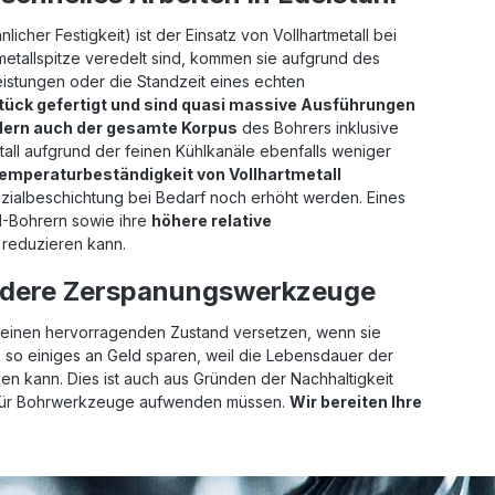
icher Festigkeit) ist der Einsatz von Vollhartmetall bei
tmetallspitze veredelt sind, kommen sie aufgrund des
Leistungen oder die Standzeit eines echten
ck gefertigt und sind quasi massive Ausführungen
ndern auch der gesamte Korpus
des Bohrers inklusive
metall aufgrund der feinen Kühlkanäle ebenfalls weniger
emperaturbeständigkeit von Vollhartmetall
ialbeschichtung bei Bedarf noch erhöht werden. Eines
Bohrern sowie ihre
höhere relative
h reduzieren kann.
andere Zerspanungswerkzeuge
 einen hervorragenden Zustand versetzen, wenn sie
so einiges an Geld sparen, weil die Lebensdauer der
n kann. Dies ist auch aus Gründen der Nachhaltigkeit
n für Bohrwerkzeuge aufwenden müssen.
Wir bereiten Ihre