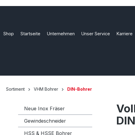
Shop
Startseite
Unternehmen
Unser Service
Karriere
Sortiment
VHM Bohrer
DIN-Bohrer
Vol
Neue Inox Fräser
DIN
Gewindeschneider
HSS & HSSE Bohrer