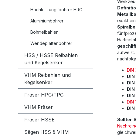
Werkzeug
Definitio
Hochleistungsbohrer HRC
Metallbo
exakt ein
Aluminiumbohrer
Spiralbo
Bohrreibahlen
fünfproze
Hartmetal
Wendeplattenbohrer
geschlif
aufweist
HSS / HSSE Reibahlen
nachfolg
und Kegelsenker
DIN 
VHM Reibahlen und
DIN
Kegelsenker
DIN
DIN
Fräser HPC/TPC
DIN
DIN 
VHM Fräser
DIN
Fräser HSSE
Sollten 
Nachrein
Sägen HSS & VHM
gleichwer