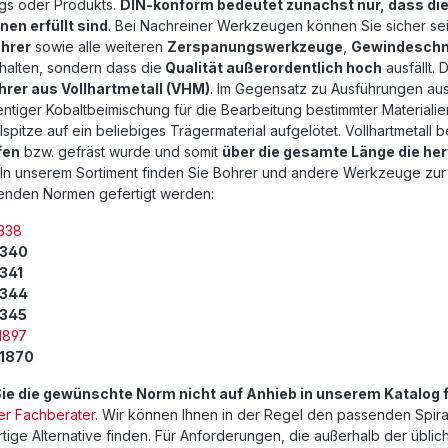
s oder Produkts.
DIN-konform bedeutet zunächst nur, dass die
nen erfüllt sind
. Bei Nachreiner Werkzeugen können Sie sicher sei
hrer
sowie alle weiteren
Zerspanungswerkzeuge
,
Gewindeschn
halten, sondern dass die
Qualität außerordentlich hoch
ausfällt. 
hrer aus Vollhartmetall (VHM)
. Im Gegensatz zu Ausführungen au
ntiger Kobaltbeimischung für die Bearbeitung bestimmter Materialie
lspitze auf ein beliebiges Trägermaterial aufgelötet. Vollhartmetall
fen
bzw. gefräst wurde und somit
über die gesamte Länge die he
. In unserem Sortiment finden Sie Bohrer und andere Werkzeuge zur
enden Normen gefertigt werden:
338
 340
 341
 344
 345
1897
 1870
Sie die gewünschte Norm nicht auf Anhieb in unserem Katalog 
er Fachberater
. Wir können Ihnen in der Regel den passenden Spir
tige Alternative finden. Für Anforderungen, die außerhalb der üblich