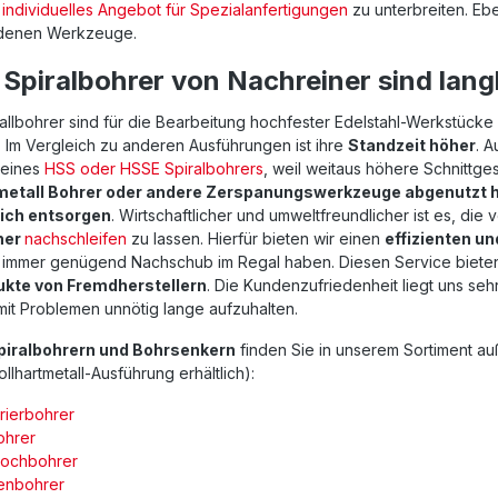
 individuelles Angebot für Spezialanfertigungen
zu unterbreiten. Eb
denen Werkzeuge.
piralbohrer von Nachreiner sind langl
lbohrer sind für die Bearbeitung hochfester Edelstahl-Werkstücke 
 Im Vergleich zu anderen Ausführungen ist ihre
Standzeit höher
. 
 eines
HSS oder HSSE Spiralbohrers
, weil weitaus höhere Schnittge
metall Bohrer oder andere Zerspanungswerkzeuge abgenutzt h
eich entsorgen
. Wirtschaftlicher und umweltfreundlicher ist es, di
ner
nachschleifen
zu lassen. Hierfür bieten wir einen
effizienten u
e immer genügend Nachschub im Regal haben. Diesen Service bieten 
ukte von Fremdherstellern
. Die Kundenzufriedenheit liegt uns s
 mit Problemen unnötig lange aufzuhalten.
piralbohrern und Bohrsenkern
finden Sie in unserem Sortiment a
ollhartmetall-Ausführung erhältlich):
rierbohrer
ohrer
lochbohrer
enbohrer