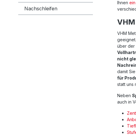
Ihnen
ein
Nachschleifen
verschie
VHM S
VHM Metal
geeignet.
über der
Vollhart
nicht gl
Nachrei
damit Si
für Prod
statt uns
Neben
S
auch in V
Zent
Anb
Tief
Stuf