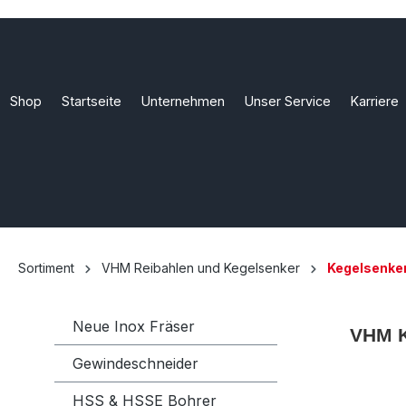
Shop
Startseite
Unternehmen
Unser Service
Karriere
Sortiment
VHM Reibahlen und Kegelsenker
Kegelsenke
Neue Inox Fräser
VHM K
Gewindeschneider
HSS & HSSE Bohrer