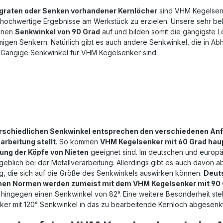
graten oder Senken vorhandener Kernlöcher
sind VHM Kegelsenk
v hochwertige Ergebnisse am Werkstück zu erzielen. Unsere sehr be
inen
Senkwinkel von 90 Grad
auf und bilden somit die gängigste L
migen Senkern. Natürlich gibt es auch andere Senkwinkel, die in 
Gängige Senkwinkel für VHM Kegelsenker sind:
rschiedlichen Senkwinkel entsprechen den verschiedenen Anfo
arbeitung stellt
. So kommen
VHM Kegelsenker mit 60 Grad hau
ung der Köpfe von Nieten
geeignet sind. Im deutschen und europä
geblich bei der Metallverarbeitung. Allerdings gibt es auch davo
, die sich auf die Größe des Senkwinkels auswirken können.
Deut
hen Normen werden zumeist mit dem VHM Kegelsenker mit 90 
t hingegen einen Senkwinkel von 82°. Eine weitere Besonderheit st
ker mit 120° Senkwinkel in das zu bearbeitende Kernloch abgesenkt