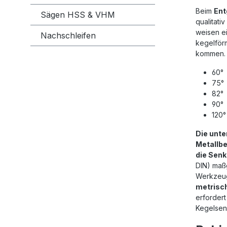
Beim
Ent
Sägen HSS & VHM
qualitati
weisen e
Nachschleifen
kegelför
kommen. 
60°
75°
82°
90°
120°
Die unte
Metallbe
die Senk
DIN) maß
Werkzeug
metrisc
erforder
Kegelsen