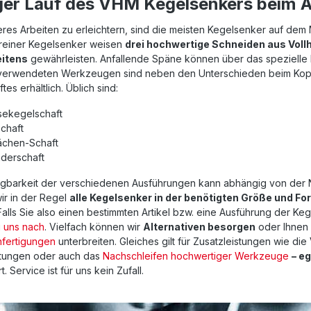
ger Lauf des VHM Kegelsenkers beim A
res Arbeiten zu erleichtern, sind die meisten Kegelsenker auf dem
reiner Kegelsenker weisen
drei hochwertige Schneiden aus Voll
eitens
gewährleisten. Anfallende Späne können über das spezielle P
verwendeten Werkzeugen sind neben den Unterschieden beim Kopf
tes erhältlich. Üblich sind:
ekegelschaft
Schaft
ächen-Schaft
nderschaft
gbarkeit der verschiedenen Ausführungen kann abhängig von der Nac
ir in der Regel
alle Kegelsenker in der benötigten Größe und Fo
 Falls Sie also einen bestimmten Artikel bzw. eine Ausführung der K
i uns nach
. Vielfach können wir
Alternativen besorgen
oder Ihnen
nfertigungen
unterbreiten. Gleiches gilt für Zusatzleistungen wie die
tungen oder auch das
Nachschleifen hochwertiger Werkzeuge
– e
. Service ist für uns kein Zufall.