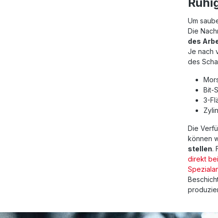
Ruhi
Um saube
Die Nach
des Arb
Je nach 
des Schaf
Mors
Bit-
3-Fl
Zyli
Die Verfü
können w
stellen
.
direkt be
Speziala
Beschich
produziert