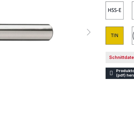
Schnittdat
Produktd
(pdf) her