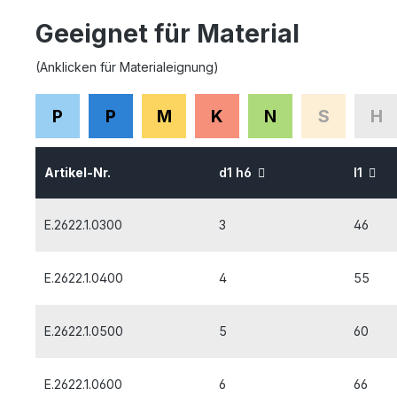
Geeignet für Material
(Anklicken für Materialeignung)
P
P
M
K
N
S
H
Artikel-Nr.
d1 h6
l1
E.2622.1.0300
3
46
E.2622.1.0400
4
55
E.2622.1.0500
5
60
E.2622.1.0600
6
66