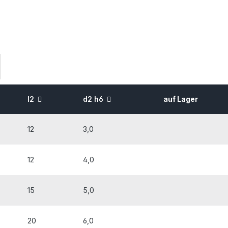
l2
d2 h6
auf Lager
12
3,0
12
4,0
15
5,0
20
6,0