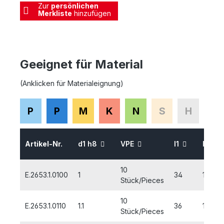
Zur
persönlichen
Merkliste
hinzufügen
Geeignet für Material
(Anklicken für Materialeignung)
P
P
M
K
N
S
H
Artikel-Nr.
d1 h8
VPE
l1
l2
10
E.2653.1.0100
1
34
12
Stück/Pieces
10
E.2653.1.0110
1.1
36
14
Stück/Pieces