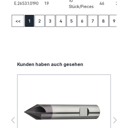
10
E.2653.1.0190
1.9
46
22
Stück/Pieces
<<
1
2
3
4
5
6
7
8
9
10
Kunden haben auch gesehen