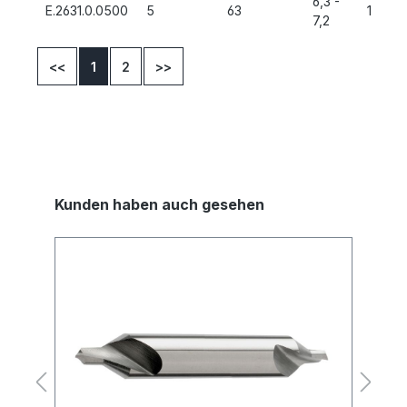
6,3 -
E.2631.0.0500
5
63
12,5
7,2
<<
1
2
>>
Kunden haben auch gesehen