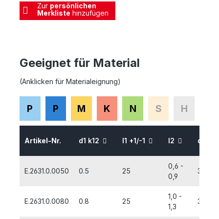
Zur
persönlichen
Merkliste
hinzufügen
Geeignet für Material
(Anklicken für Materialeignung)
P
P
M
K
N
S
H
Artikel-Nr.
d1 k12
l1 +1/-1
l2
d2 H
0,6 -
E.2631.0.0050
0.5
25
3,15
0,9
1,0 -
E.2631.0.0080
0.8
25
3,15
1,3