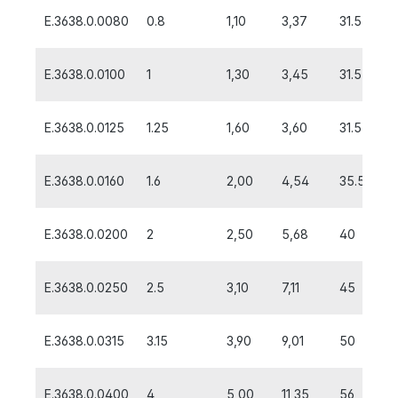
E.3638.0.0080
0.8
1,10
3,37
31.5
5
E.3638.0.0100
1
1,30
3,45
31.5
6
E.3638.0.0125
1.25
1,60
3,60
31.5
6
E.3638.0.0160
1.6
2,00
4,54
35.5
7
E.3638.0.0200
2
2,50
5,68
40
9
E.3638.0.0250
2.5
3,10
7,11
45
1
E.3638.0.0315
3.15
3,90
9,01
50
1
E.3638.0.0400
4
5,00
11,35
56
1