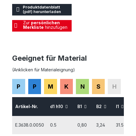
Produktdatenblatt
(pdf) herunterladen
Zur
persönlichen
Merkliste
hinzufügen
Geeignet für Material
(Anklicken für Materialeignung)
P
P
M
K
N
S
H
Artikel-Nr.
d1 h10
B1
B2
l1
l
E.3638.0.0050
0.5
0,80
3,24
31.5
5