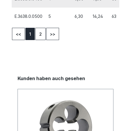
E.3638.0.0500
5
6,30
14,24
63
2
<<
1
2
>>
Kunden haben auch gesehen