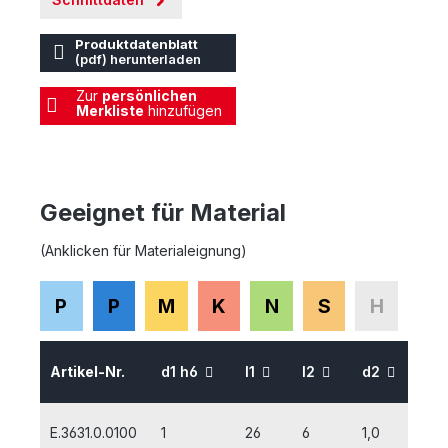
Produktdatenblatt
(pdf) herunterladen
Zur
persönlichen
Merkliste
hinzufügen
Geeignet für Material
(Anklicken für Materialeignung)
P
P
M
K
N
S
H
au
Artikel-Nr.
d1 h6
l1
l2
d2
La
E.3631.0.0100
1
26
6
1,0