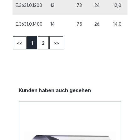
E.3631.0.1200
12
73
24
12,0
E.3631.0.1400
14
75
26
14,0
<<
1
2
>>
Kunden haben auch gesehen