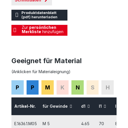
Produktdatenblatt
(pdf) herunterladen
Zur
persönlichen
Merkliste
hinzufügen
Geeignet für Material
(Anklicken für Materialeignung)
P
P
M
K
N
S
H
Artikel-Nr.
für Gewinde
d1
l1
l2
E.1636.1.M05
M 5
4.65
70
8