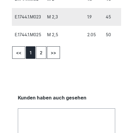
E.1744.1.M023
M 2,3
1.9
45
10
E.1744.1.M025
M 2,5
2.05
50
9
<<
1
2
>>
Kunden haben auch gesehen