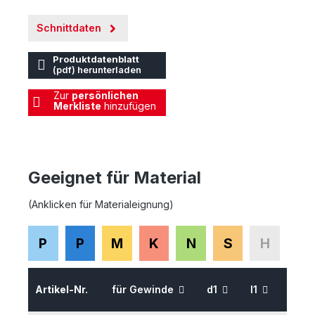
Schnittdaten
Produktdatenblatt
(pdf) herunterladen
Zur
persönlichen
Merkliste
hinzufügen
Geeignet für Material
(Anklicken für Materialeignung)
P
P
M
K
N
S
H
Artikel-Nr.
für Gewinde
d1
l1
l2