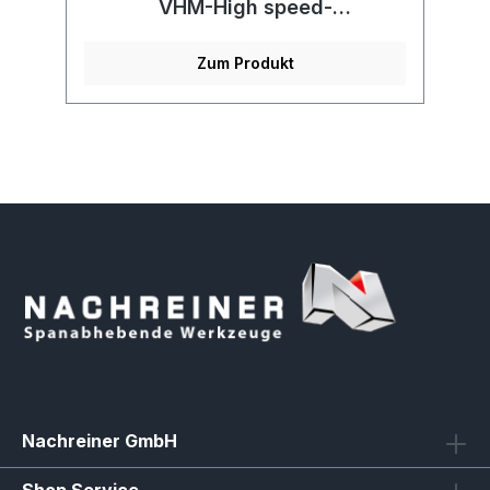
5°
VHM-High speed-
Kreissägeblätter, wechselseitig
grobverzahnt
Zum Produkt
Nachreiner GmbH