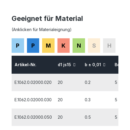
Geeignet für Material
(Anklicken für Materialeignung)
P
P
M
K
N
S
H
Artikel-Nr.
d1 js15
b ± 0,01
Bohrun
E.1062.0.02000.020
20
0.2
5
E.1062.0.02000.030
20
0.3
5
E.1062.0.02000.050
20
0.5
5