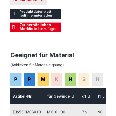
Produktdatenblatt
(pdf) herunterladen
Zur
persönlichen
Merkliste
hinzufügen
Geeignet für Material
(Anklicken für Materialeignung)
P
P
M
K
N
S
H
Artikel-Nr.
für Gewinde
d1
l1
l
E.1655.1.M08X1.0
M 8 X 1,00
7.6
90
1