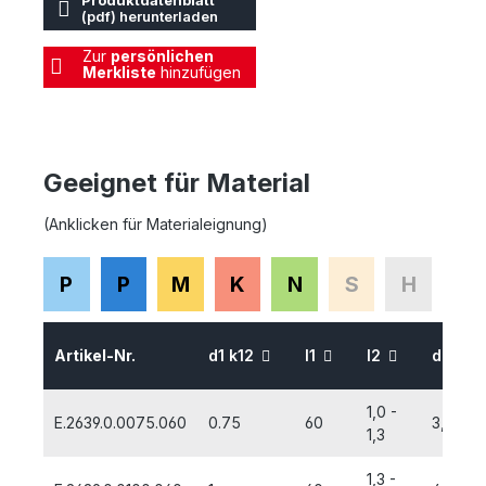
Produktdatenblatt
(pdf) herunterladen
Zur
persönlichen
Merkliste
hinzufügen
Geeignet für Material
(Anklicken für Materialeignung)
P
P
M
K
N
S
H
Artikel-Nr.
d1 k12
l1
l2
d2 H7
1,0 -
E.2639.0.0075.060
0.75
60
3,5
1,3
1,3 -