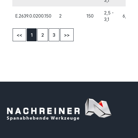
3,1
2,5 -
E.2639.0.0200.150
2
150
6,0
3,1
<<
1
2
3
>>