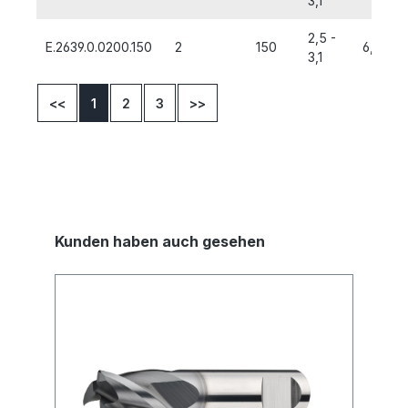
3,1
2,5 -
E.2639.0.0200.150
2
150
6,0
3,1
<<
1
2
3
>>
Kunden haben auch gesehen