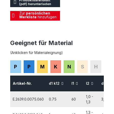
Produktdatenblatt
(pdf) herunterladen
Zur
persönlichen
Merkliste
hinzufügen
Geeignet für Material
(Anklicken für Materialeignung)
P
P
M
K
N
S
H
Artikel-Nr.
d1 k12
l1
l2
d2 H7
1,0 -
E.2639.0.0075.060
0.75
60
3,5
1,3
1,3 -