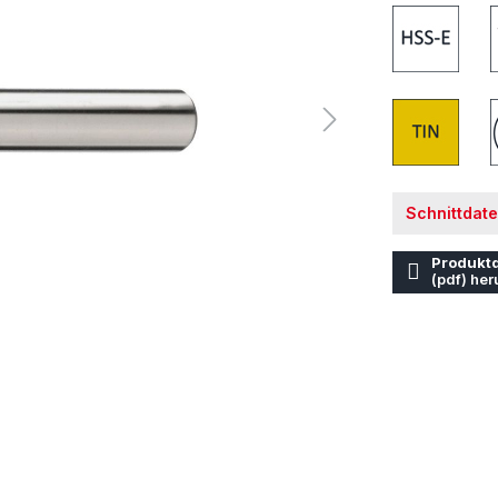
Schnittdat
Produktd
(pdf) her