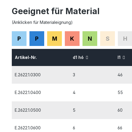
Geeignet für Material
(Anklicken für Materialeignung)
P
P
M
K
N
S
H
Artikel-Nr.
d1 h6
l1
E.2622.1.0300
3
46
E.2622.1.0400
4
55
E.2622.1.0500
5
60
E.2622.1.0600
6
66