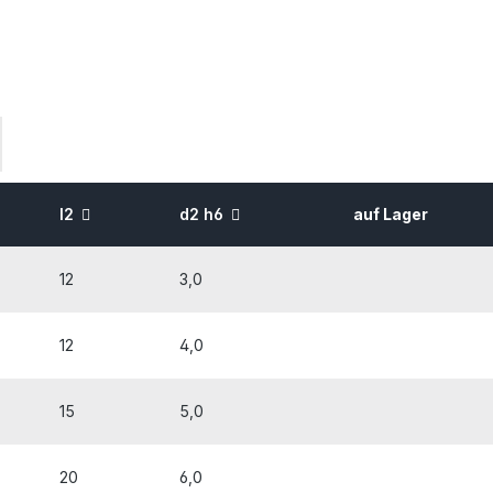
l2
d2 h6
auf Lager
12
3,0
12
4,0
15
5,0
20
6,0