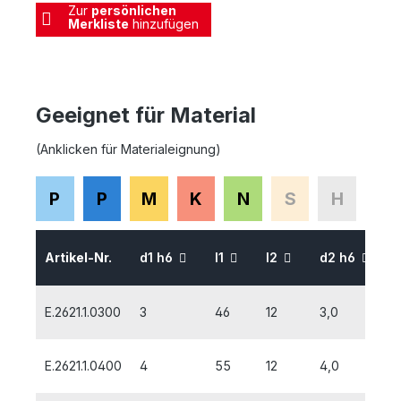
Zur
persönlichen
Merkliste
hinzufügen
Geeignet für Material
(Anklicken für Materialeignung)
P
P
M
K
N
S
H
Artikel-Nr.
d1 h6
l1
l2
d2 h6
E.2621.1.0300
3
46
12
3,0
E.2621.1.0400
4
55
12
4,0