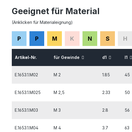
Geeignet für Material
(Anklicken für Materialeignung)
P
P
M
K
N
S
H
Artikel-Nr.
für Gewinde
d1
l1
E.1653.1.M02
M 2
1.85
45
E.1653.1.M025
M 2,5
2.33
50
E.1653.1.M03
M 3
2.8
56
E.1653.1.M04
M 4
3.7
63