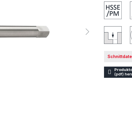
Schnittdat
Produktd
(pdf) her