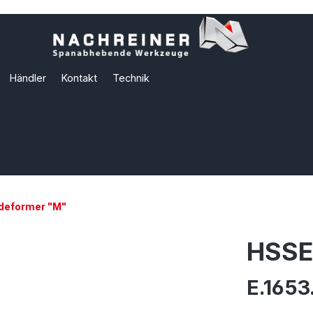
Händler
Kontakt
Technik
deformer "M"
HSSE
E.1653.