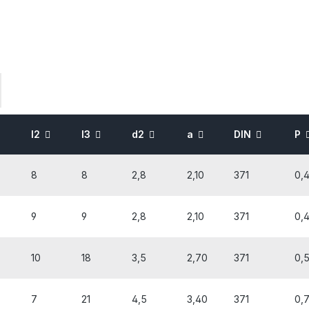
l2
l3
d2
a
DIN
P
8
8
2,8
2,10
371
0,
9
9
2,8
2,10
371
0,
10
18
3,5
2,70
371
0,
7
21
4,5
3,40
371
0,