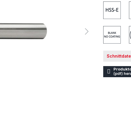
Schnittdat
Produktd
(pdf) her