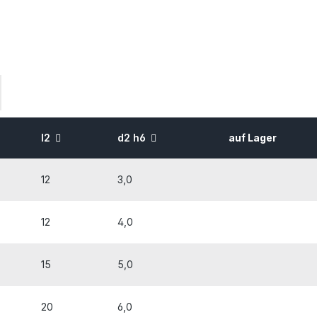
l2
d2 h6
auf Lager
12
3,0
12
4,0
15
5,0
20
6,0