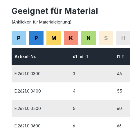
Geeignet für Material
(Anklicken für Materialeignung)
P
P
M
K
N
S
H
Artikel-Nr.
d1 h6
l1
E.2621.0.0300
3
46
E.2621.0.0400
4
55
E.2621.0.0500
5
60
E.2621.0.0600
6
66