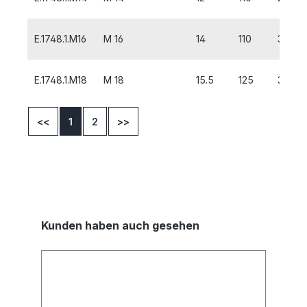
E.1748.1.M16
M 16
14
110
32
E.1748.1.M18
M 18
15.5
125
32
<<
1
2
>>
Kunden haben auch gesehen