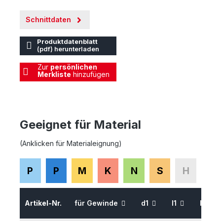
Schnittdaten
Produktdatenblatt
(pdf) herunterladen
Zur
persönlichen
Merkliste
hinzufügen
Geeignet für Material
(Anklicken für Materialeignung)
P
P
M
K
N
S
H
Artikel-Nr.
für Gewinde
d1
l1
l2