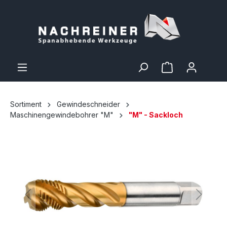
Sortiment
Gewindeschneider
Maschinengewindebohrer "M"
"M" - Sackloch