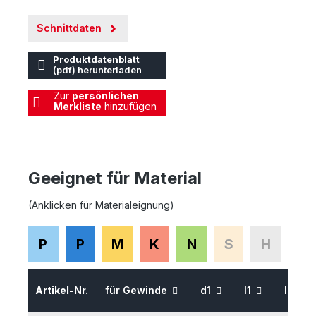
Schnittdaten
Produktdatenblatt
(pdf) herunterladen
Zur
persönlichen
Merkliste
hinzufügen
Geeignet für Material
(Anklicken für Materialeignung)
P
P
M
K
N
S
H
Artikel-Nr.
für Gewinde
d1
l1
l2