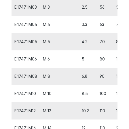
E.1747.1.M03
M 3
2.5
56
5
E.1747.1.M04
M 4
3.3
63
7
E.1747.1.M05
M 5
4.2
70
8
E.1747.1.M06
M 6
5
80
10
E.1747.1.M08
M 8
6.8
90
13
E.1747.1.M10
M 10
8.5
100
15
E.1747.1.M12
M 12
10.2
110
18
E.1747.1.M14
M 14
12
110
20