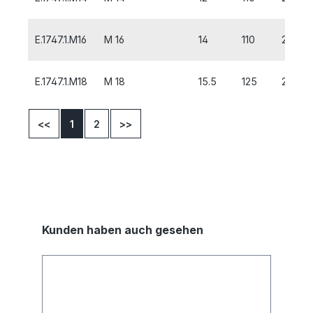
E.1747.1.M16
M 16
14
110
20
E.1747.1.M18
M 18
15.5
125
25
<<
1
2
>>
Kunden haben auch gesehen