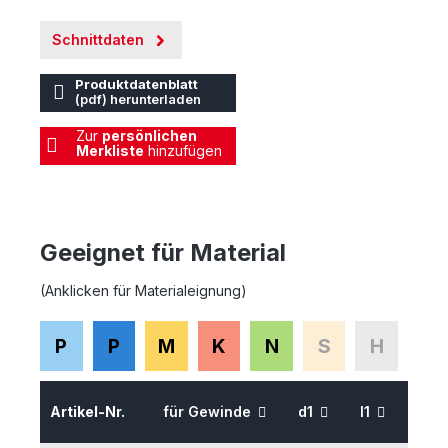
Schnittdaten
Produktdatenblatt
(pdf) herunterladen
Zur
persönlichen
Merkliste
hinzufügen
Geeignet für Material
(Anklicken für Materialeignung)
P
P
M
K
N
S
H
Artikel-Nr.
für Gewinde
d1
l1
l2