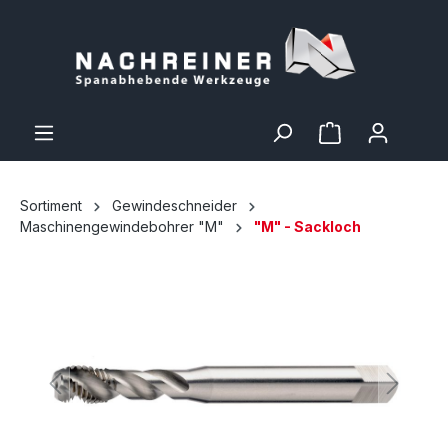
Sortiment
Gewindeschneider
Maschinengewindebohrer "M"
"M" - Sackloch