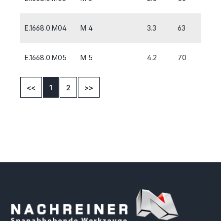
E.1668.0.M04
M 4
3.3
63
7
E.1668.0.M05
M 5
4.2
70
8
<<
1
2
>>