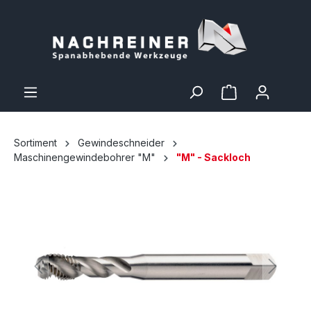
Sortiment
Gewindeschneider
Maschinengewindebohrer "M"
"M" - Sackloch