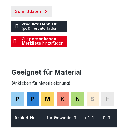
Schnittdaten
Produktdatenblatt
(pdf) herunterladen
Zur
persönlichen
Merkliste
hinzufügen
Geeignet für Material
(Anklicken für Materialeignung)
P
P
M
K
N
S
H
Artikel-Nr.
für Gewinde
d1
l1
l2