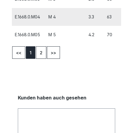
E.1668.0.M04
M 4
3.3
63
7
E.1668.0.M05
M 5
4.2
70
8
<<
1
2
>>
Kunden haben auch gesehen