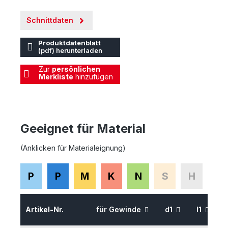
Schnittdaten
Produktdatenblatt
(pdf) herunterladen
Zur
persönlichen
Merkliste
hinzufügen
Geeignet für Material
(Anklicken für Materialeignung)
P
P
M
K
N
S
H
Artikel-Nr.
für Gewinde
d1
l1