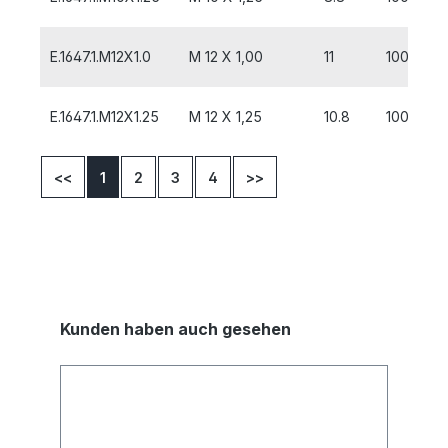
E.1647.1.M12X1.0
M 12 X 1,00
11
100
E.1647.1.M12X1.25
M 12 X 1,25
10.8
100
<<
1
2
3
4
>>
Kunden haben auch gesehen