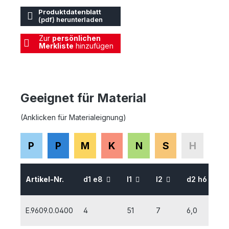
Produktdatenblatt
(pdf) herunterladen
Zur
persönlichen
Merkliste
hinzufügen
Geeignet für Material
(Anklicken für Materialeignung)
P
P
M
K
N
S
H
Artikel-Nr.
d1 e8
l1
l2
d2 h6
E.9609.0.0400
4
51
7
6,0