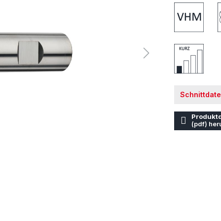
Schnittdat
Produktd
(pdf) her