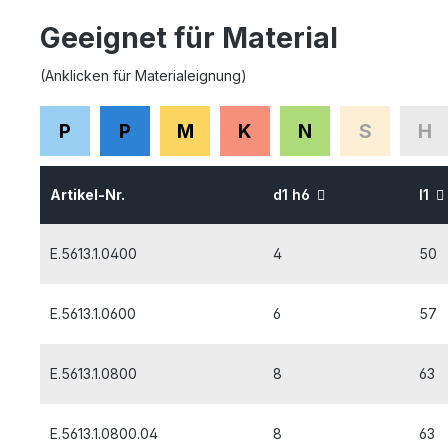
Geeignet für Material
(Anklicken für Materialeignung)
P
P
M
K
N
S
H
Artikel-Nr.
d1 h6
l1
E.5613.1.0400
4
50
E.5613.1.0600
6
57
E.5613.1.0800
8
63
E.5613.1.0800.04
8
63