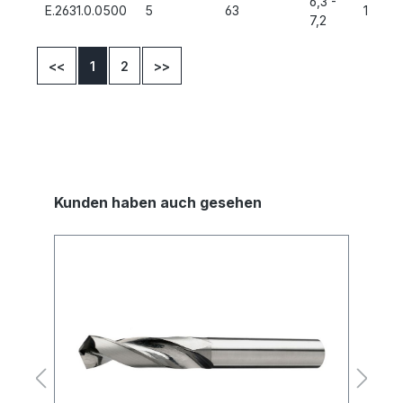
6,3 -
E.2631.0.0500
5
63
12,5
7,2
<<
1
2
>>
Kunden haben auch gesehen