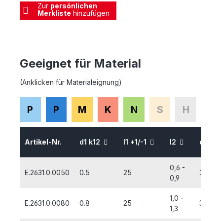
Zur
persönlichen
Merkliste
hinzufügen
Geeignet für Material
(Anklicken für Materialeignung)
P
P
M
K
N
S
H
Artikel-Nr.
d1 k12
l1 +1/-1
l2
d2 H
0,6 -
E.2631.0.0050
0.5
25
3,15
0,9
1,0 -
E.2631.0.0080
0.8
25
3,15
1,3