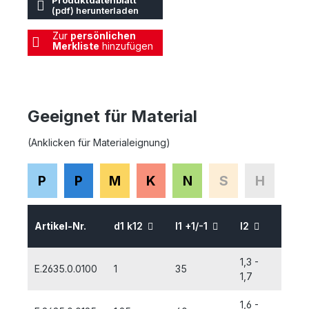
Produktdatenblatt
(pdf) herunterladen
Zur
persönlichen
Merkliste
hinzufügen
Geeignet für Material
(Anklicken für Materialeignung)
P
P
M
K
N
S
H
Artikel-Nr.
d1 k12
l1 +1/-1
l2
d2 H
1,3 -
E.2635.0.0100
1
35
4,0
1,7
1,6 -