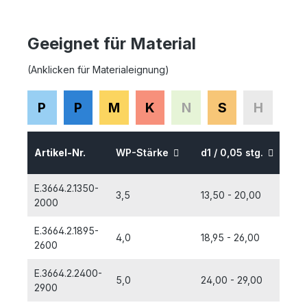
Geeignet für Material
(Anklicken für Materialeignung)
P
P
M
K
N
S
H
au
Artikel-Nr.
WP-Stärke
d1 / 0,05 stg.
La
E.3664.2.1350-
3,5
13,50 - 20,00
2000
E.3664.2.1895-
4,0
18,95 - 26,00
2600
E.3664.2.2400-
5,0
24,00 - 29,00
2900