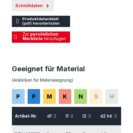
Schnittdaten
Produktdatenblatt
(pdf) herunterladen
Zur
persönlichen
Merkliste
hinzufügen
Geeignet für Material
(Anklicken für Materialeignung)
P
P
M
K
N
S
H
au
Artikel-Nr.
d1
l1
l2
d2 h6
La