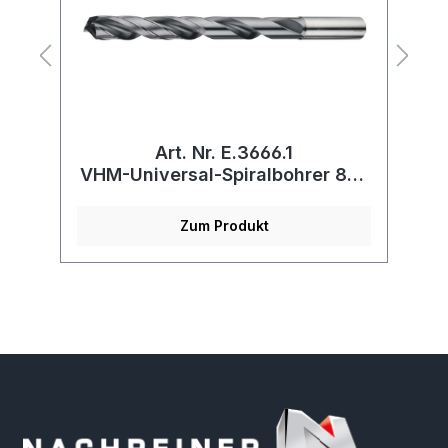
Art. Nr. E.3666.1
VHM-Universal-Spiralbohrer 8xd
V
mit 4-Führungsfasen
Zum Produkt