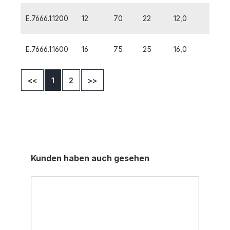
E.7666.1.1200
12
70
22
12,0
E.7666.1.1600
16
75
25
16,0
<<
1
2
>>
Kunden haben auch gesehen