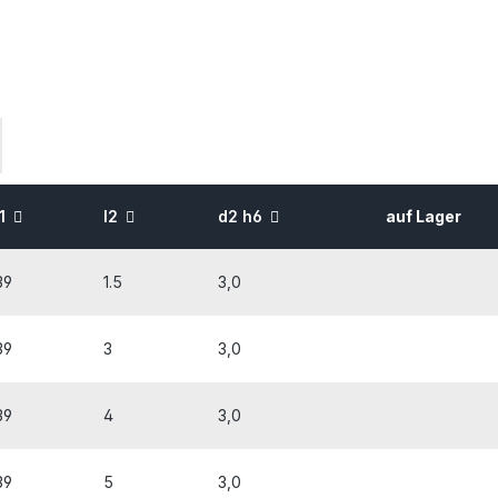
l1
l2
d2 h6
auf Lager
39
1.5
3,0
39
3
3,0
39
4
3,0
39
5
3,0