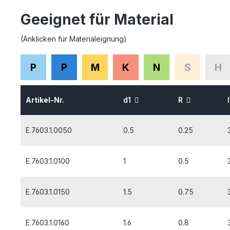
Geeignet für Material
(Anklicken für Materialeignung)
P
P
M
K
N
S
H
Artikel-Nr.
d1
R
E.7603.1.0050
0.5
0.25
E.7603.1.0100
1
0.5
E.7603.1.0150
1.5
0.75
E.7603.1.0160
1.6
0.8