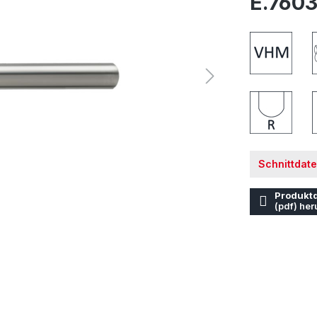
E.7603
Schnittdat
Produktd
(pdf) her