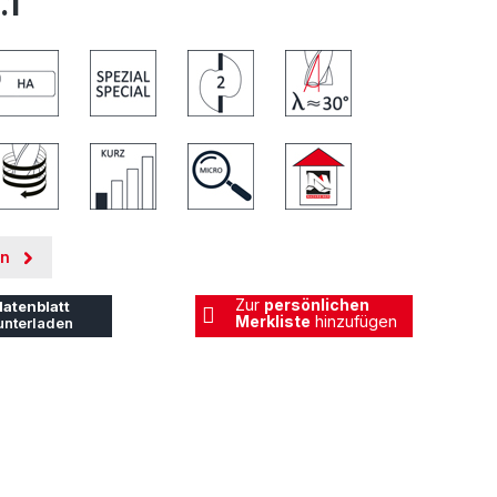
.1
en
Zur
persönlichen
atenblatt
Merkliste
hinzufügen
unterladen