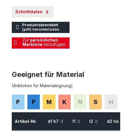
Schnittdaten
Produktdatenblatt
(pdf) herunterladen
Zur
persönlichen
Merkliste
hinzufügen
Geeignet für Material
(Anklicken für Materialeignung)
P
P
M
K
N
S
H
Artikel-Nr.
d1 h7
l1
l2
d2 h6