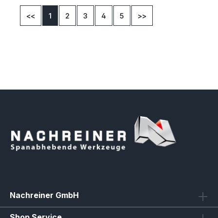
<<
1
2
3
4
5
>>
Nachreiner GmbH
Shop Service