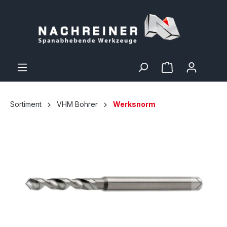
Sortiment
VHM Bohrer
Werksnorm