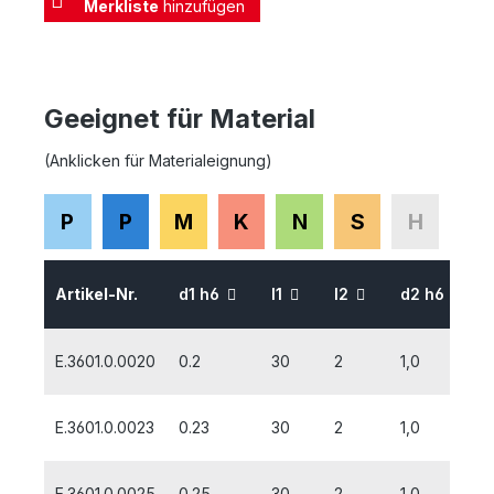
Merkliste
hinzufügen
Geeignet für Material
(Anklicken für Materialeignung)
P
P
M
K
N
S
H
Artikel-Nr.
d1 h6
l1
l2
d2 h6
E.3601.0.0020
0.2
30
2
1,0
E.3601.0.0023
0.23
30
2
1,0
E.3601.0.0025
0.25
30
2
1,0