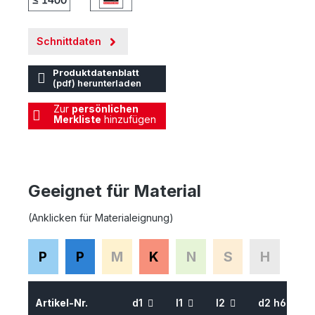
Schnittdaten
Produktdatenblatt
(pdf) herunterladen
Zur
persönlichen
Merkliste
hinzufügen
Geeignet für Material
(Anklicken für Materialeignung)
P
P
M
K
N
S
H
Artikel-Nr.
d1
l1
l2
d2 h6