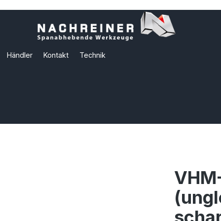
Händler
Kontakt
Technik
VHM-
(ungl
schar