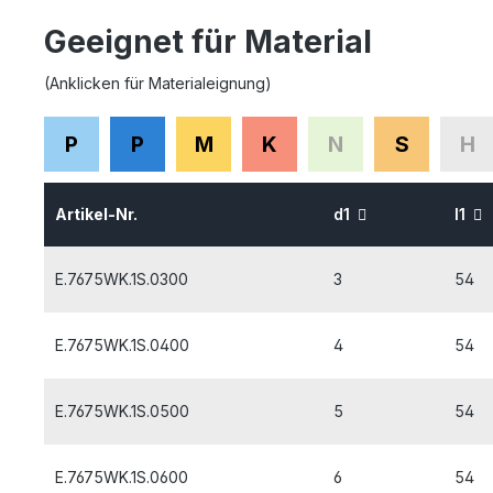
Geeignet für Material
(Anklicken für Materialeignung)
P
P
M
K
N
S
H
Artikel-Nr.
d1
l1
E.7675WK.1S.0300
3
54
E.7675WK.1S.0400
4
54
E.7675WK.1S.0500
5
54
E.7675WK.1S.0600
6
54