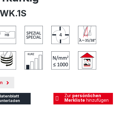
5WK.1S
en
Zur
persönlichen
atenblatt
Merkliste
hinzufügen
unterladen