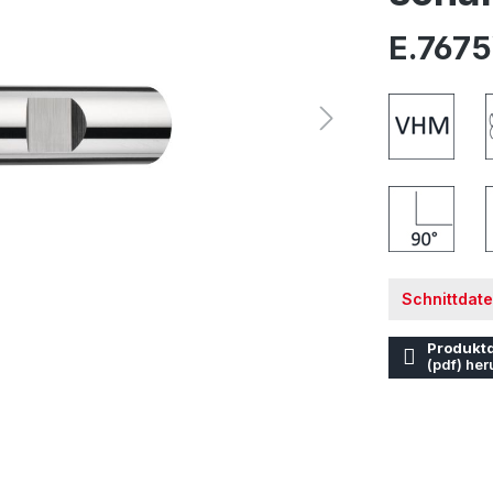
E.767
Schnittdat
Produktd
(pdf) her