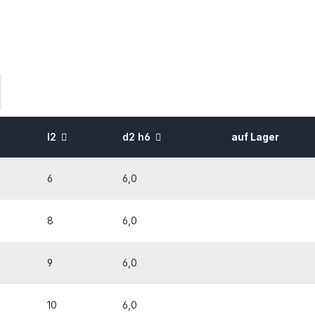
l2
d2 h6
auf Lager
6
6,0
8
6,0
9
6,0
10
6,0