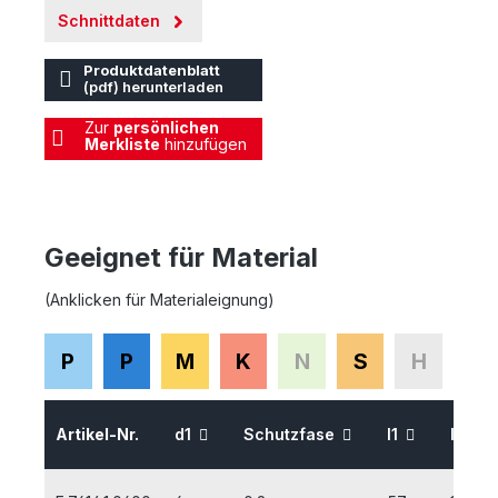
Schnittdaten
Produktdatenblatt
(pdf) herunterladen
Zur
persönlichen
Merkliste
hinzufügen
Geeignet für Material
(Anklicken für Materialeignung)
P
P
M
K
N
S
H
Artikel-Nr.
d1
Schutzfase
l1
l2