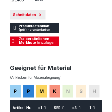
Schnittdaten
Produktdatenblatt
(pdf) herunterladen
Zur
persönlichen
Merkliste
hinzufügen
Geeignet für Material
(Anklicken für Materialeignung)
P
P
M
K
N
S
H
Artikel-Nr.
d1
SER
d3
l1
l2