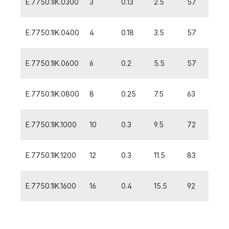
E.7750.1IK.0300
3
0.13
2.5
57
8
E.7750.1IK.0400
4
0.18
3.5
57
11
E.7750.1IK.0600
6
0.2
5.5
57
13
E.7750.1IK.0800
8
0.25
7.5
63
21
E.7750.1IK.1000
10
0.3
9.5
72
22
E.7750.1IK.1200
12
0.3
11.5
83
26
E.7750.1IK.1600
16
0.4
15.5
92
36