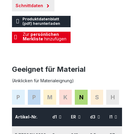
Schnittdaten
Produktdatenblatt
(pdf) herunterladen
Zur
persönlichen
Merkliste
hinzufügen
Geeignet für Material
(Anklicken für Materialeignung)
P
P
M
K
N
S
H
Artikel-Nr.
d1
ER
d3
l1
l2