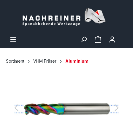
Sortiment
VHM Fräser
Aluminium