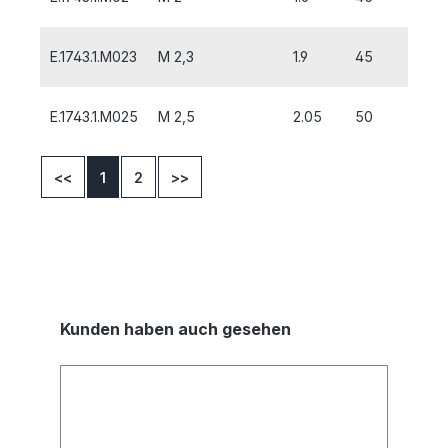
E.1743.1.M023
M 2,3
1.9
45
10
E.1743.1.M025
M 2,5
2.05
50
9
<<
1
2
>>
Kunden haben auch gesehen