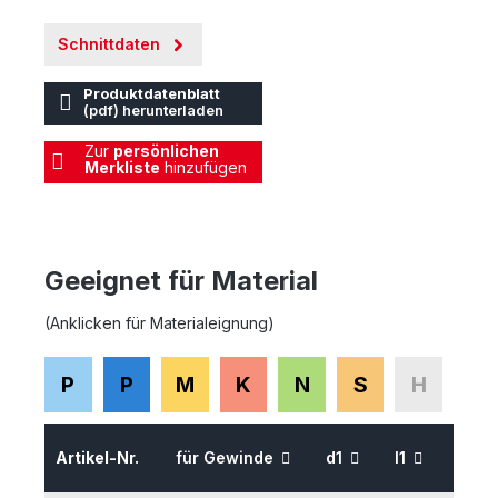
Schnittdaten
Produktdatenblatt
(pdf) herunterladen
Zur
persönlichen
Merkliste
hinzufügen
Geeignet für Material
(Anklicken für Materialeignung)
P
P
M
K
N
S
H
Artikel-Nr.
für Gewinde
d1
l1
l2