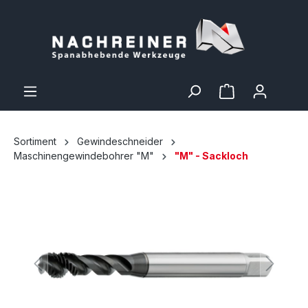
Sortiment
Gewindeschneider
Maschinengewindebohrer "M"
"M" - Sackloch