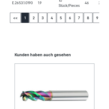
10
E.2653.1.0190
1.9
46
22
Stück/Pieces
<<
1
2
3
4
5
6
7
8
9
10
Kunden haben auch gesehen