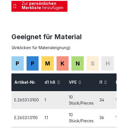
Zur
persönlichen
Merkliste
hinzufügen
Geeignet für Material
(Anklicken für Materialeignung)
P
P
M
K
N
S
H
Artikel-Nr.
d1 h8
VPE
l1
l2
10
E.2653.1.0100
1
34
12
Stück/Pieces
10
E.2653.1.0110
1.1
36
14
Stück/Pieces