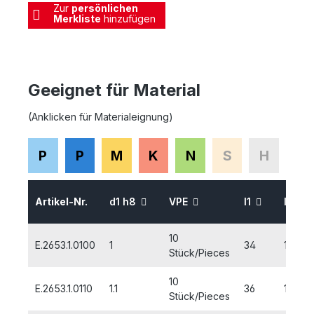
Zur
persönlichen
Merkliste
hinzufügen
Geeignet für Material
(Anklicken für Materialeignung)
P
P
M
K
N
S
H
Artikel-Nr.
d1 h8
VPE
l1
l2
10
E.2653.1.0100
1
34
12
Stück/Pieces
10
E.2653.1.0110
1.1
36
14
Stück/Pieces