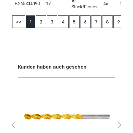
10
E.2653.1.0190
1.9
46
22
Stück/Pieces
<<
1
2
3
4
5
6
7
8
9
10
Kunden haben auch gesehen