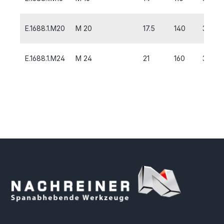
E.1688.1.M20
M 20
17.5
140
32
E.1688.1.M24
M 24
21
160
38