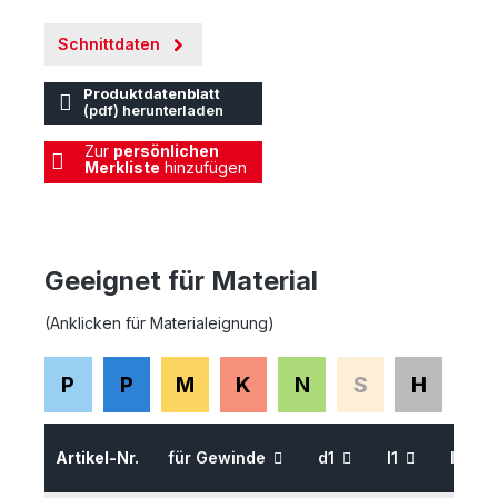
Schnittdaten
Produktdatenblatt
(pdf) herunterladen
Zur
persönlichen
Merkliste
hinzufügen
Geeignet für Material
(Anklicken für Materialeignung)
P
P
M
K
N
S
H
Artikel-Nr.
für Gewinde
d1
l1
l2