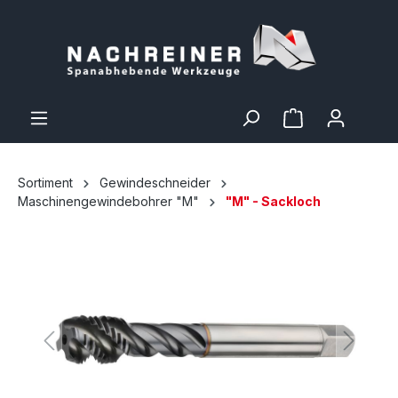
Sortiment
Gewindeschneider
Maschinengewindebohrer "M"
"M" - Sackloch