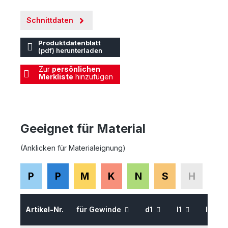
Schnittdaten
Produktdatenblatt
(pdf) herunterladen
Zur
persönlichen
Merkliste
hinzufügen
Geeignet für Material
(Anklicken für Materialeignung)
P
P
M
K
N
S
H
Artikel-Nr.
für Gewinde
d1
l1
l2