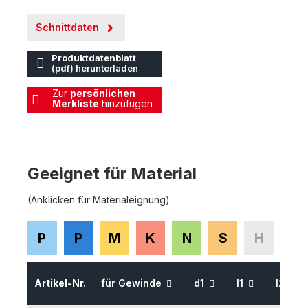
Schnittdaten
Produktdatenblatt
(pdf) herunterladen
Zur
persönlichen
Merkliste
hinzufügen
Geeignet für Material
(Anklicken für Materialeignung)
P
P
M
K
N
S
H
Artikel-Nr.
für Gewinde
d1
l1
l2