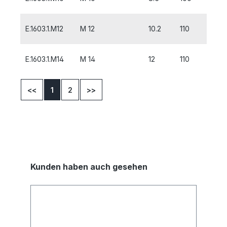
E.1603.1.M12
M 12
10.2
110
18
E.1603.1.M14
M 14
12
110
20
<<
1
2
>>
Kunden haben auch gesehen