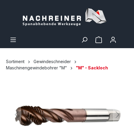
Sortiment
Gewindeschneider
Maschinengewindebohrer "M"
"M" - Sackloch