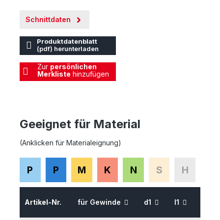
Schnittdaten
Produktdatenblatt
(pdf) herunterladen
Zur
persönlichen
Merkliste
hinzufügen
Geeignet für Material
(Anklicken für Materialeignung)
P
P
M
K
N
S
H
Artikel-Nr.
für Gewinde
d1
l1
l2