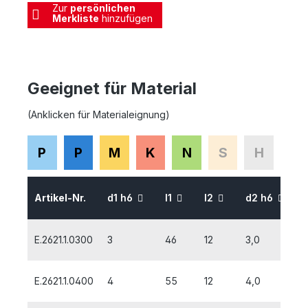
Zur
persönlichen
Merkliste
hinzufügen
Geeignet für Material
(Anklicken für Materialeignung)
P
P
M
K
N
S
H
Artikel-Nr.
d1 h6
l1
l2
d2 h6
E.2621.1.0300
3
46
12
3,0
E.2621.1.0400
4
55
12
4,0