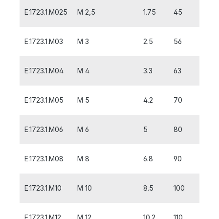
E.1723.1.M025
M 2,5
1.75
45
8
E.1723.1.M03
M 3
2.5
56
10
E.1723.1.M04
M 4
3.3
63
12
E.1723.1.M05
M 5
4.2
70
14
E.1723.1.M06
M 6
5
80
18
E.1723.1.M08
M 8
6.8
90
20
E.1723.1.M10
M 10
8.5
100
20
E.1723.1.M12
M 12
10.2
110
24