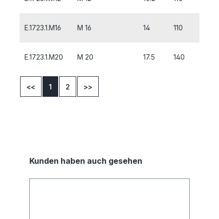
E.1723.1.M16
M 16
14
110
32
E.1723.1.M20
M 20
17.5
140
32
<<
1
2
>>
Kunden haben auch gesehen