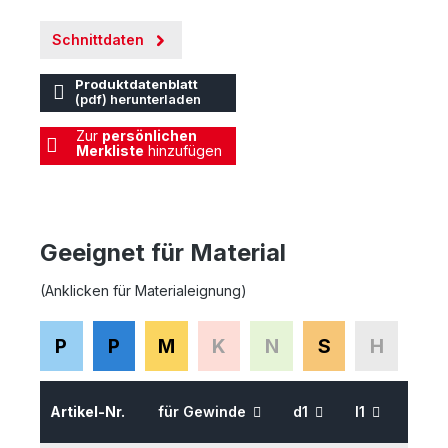
Schnittdaten
Produktdatenblatt
(pdf) herunterladen
Zur
persönlichen
Merkliste
hinzufügen
Geeignet für Material
(Anklicken für Materialeignung)
P
P
M
K
N
S
H
Artikel-Nr.
für Gewinde
d1
l1
l2