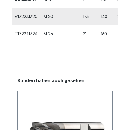
E.1722.1.M20
M 20
17.5
140
25
E.1722.1.M24
M 24
21
160
30
Kunden haben auch gesehen