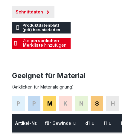
Schnittdaten
Produktdatenblatt
(pdf) herunterladen
Zur
persönlichen
Merkliste
hinzufügen
Geeignet für Material
(Anklicken für Materialeignung)
P
P
M
K
N
S
H
Artikel-Nr.
für Gewinde
d1
l1
l2