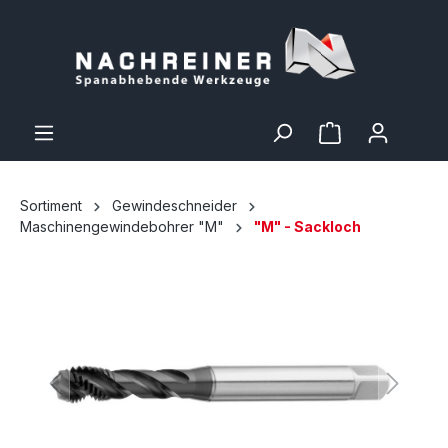
Sortiment
Gewindeschneider
Maschinengewindebohrer "M"
"M" - Sackloch