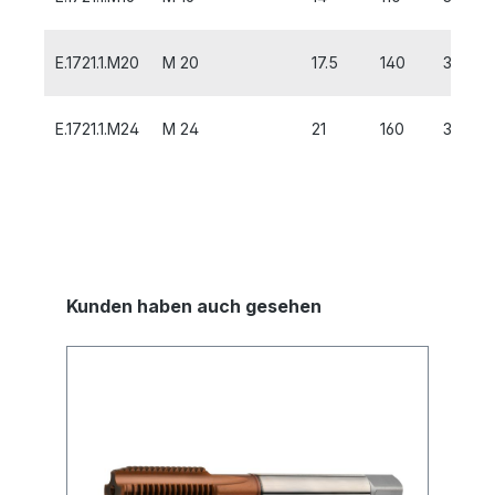
E.1721.1.M20
M 20
17.5
140
32
E.1721.1.M24
M 24
21
160
38
Kunden haben auch gesehen