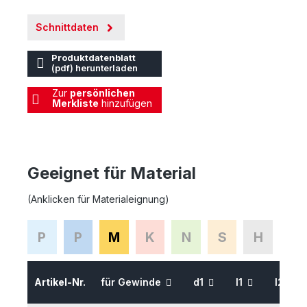
Schnittdaten
Produktdatenblatt
(pdf) herunterladen
Zur
persönlichen
Merkliste
hinzufügen
Geeignet für Material
(Anklicken für Materialeignung)
P
P
M
K
N
S
H
Artikel-Nr.
für Gewinde
d1
l1
l2