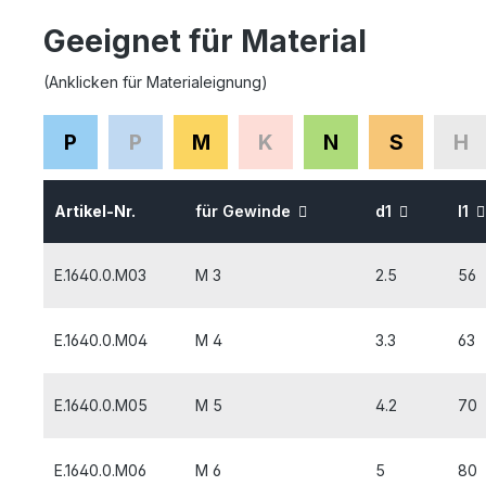
Geeignet für Material
(Anklicken für Materialeignung)
P
P
M
K
N
S
H
Artikel-Nr.
für Gewinde
d1
l1
E.1640.0.M03
M 3
2.5
56
E.1640.0.M04
M 4
3.3
63
E.1640.0.M05
M 5
4.2
70
E.1640.0.M06
M 6
5
80