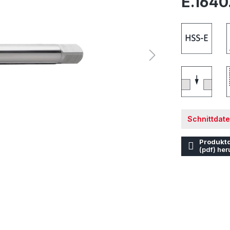
E.1640
Schnittdat
Produktd
(pdf) her