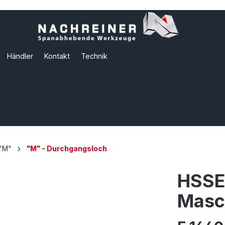
Händler
Kontakt
Technik
"M"
"M" - Durchgangsloch
HSSE
Masc