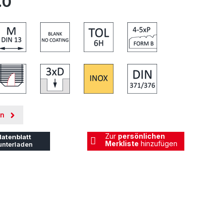
.0
en
Zur
persönlichen
atenblatt
Merkliste
hinzufügen
unterladen